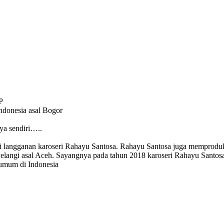
P
Indonesia asal Bogor
ya sendiri…..
langganan karoseri Rahayu Santosa. Rahayu Santosa juga memproduksi
langi asal Aceh. Sayangnya pada tahun 2018 karoseri Rahayu Santosa h
i umum di Indonesia