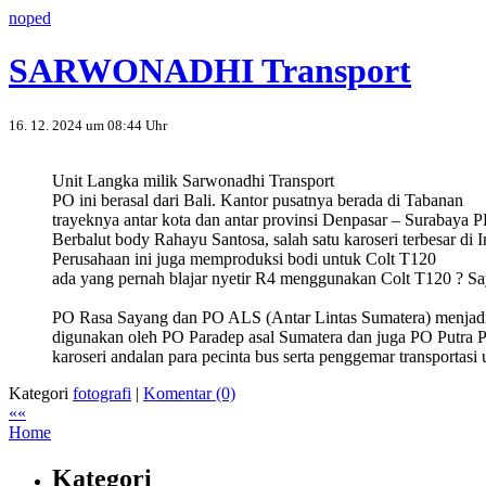
noped
SARWONADHI Transport
16. 12. 2024 um 08:44 Uhr
Unit Langka milik Sarwonadhi Transport
PO ini berasal dari Bali. Kantor pusatnya berada di Tabanan
trayeknya antar kota dan antar provinsi Denpasar – Surabaya P
Berbalut body Rahayu Santosa, salah satu karoseri terbesar di 
Perusahaan ini juga memproduksi bodi untuk Colt T120
ada yang pernah blajar nyetir R4 menggunakan Colt T120 ? Sa
PO Rasa Sayang dan PO ALS (Antar Lintas Sumatera) menjadi 
digunakan oleh PO Paradep asal Sumatera dan juga PO Putra Pe
karoseri andalan para pecinta bus serta penggemar transportas
Kategori
fotografi
|
Komentar (0)
««
Home
Kategori